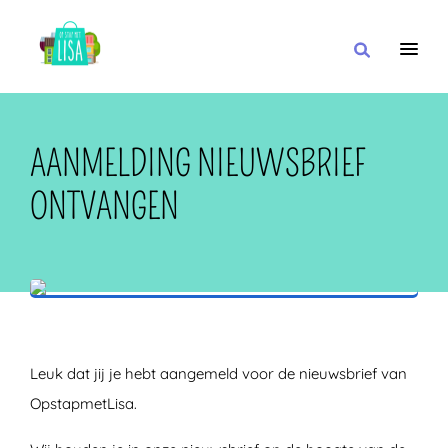
HOOFDNAVIGATIE
IK WIL
AANMELDING NIEUWSBRIEF
ONTVANGEN
MET
IN DE BUURT VAN
Leuk dat jij je hebt aangemeld voor de nieuwsbrief van
OpstapmetLisa.
OF