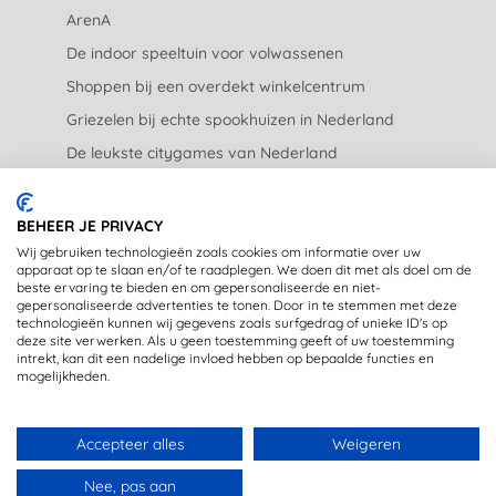
ArenA
De indoor speeltuin voor volwassenen
Shoppen bij een overdekt winkelcentrum
Griezelen bij echte spookhuizen in Nederland
De leukste citygames van Nederland
De leukste tuincentra van Nederland
BEHEER JE PRIVACY
JURIDISCH
Wij gebruiken technologieën zoals cookies om informatie over uw
apparaat op te slaan en/of te raadplegen. We doen dit met als doel om de
beste ervaring te bieden en om gepersonaliseerde en niet-
Privacyverklaring
gepersonaliseerde advertenties te tonen. Door in te stemmen met deze
technologieën kunnen wij gegevens zoals surfgedrag of unieke ID's op
Disclaimer
deze site verwerken. Als u geen toestemming geeft of uw toestemming
intrekt, kan dit een nadelige invloed hebben op bepaalde functies en
mogelijkheden.
Accepteer alles
Weigeren
Copyright © 2020 - OpstapmetLisa (registered trademark)
Nee, pas aan