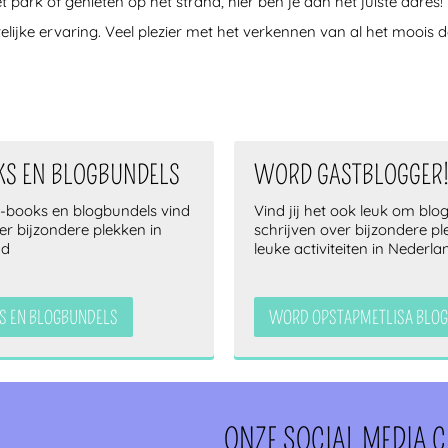
 park of genieten op het strand, hier ben je aan het juiste adres!
telijke ervaring. Veel plezier met het verkennen van al het moois 
KS EN BLOGBUNDELS
WORD GASTBLOGGER
e-books en blogbundels vind
Vind jij het ook leuk om blog
ver bijzondere plekken in
schrijven over bijzondere p
nd
leuke activiteiten in Nederla
S EN BLOGBUNDELS
WORD OPSTAPMETLISA BLOG
ONZE SOCIAL MEDIA 