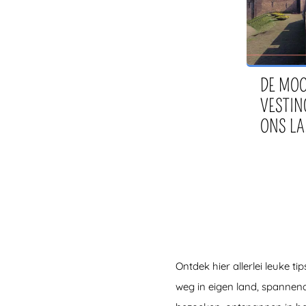
Limburg
(10)
Zwolle
(9)
Wassenaar
(9)
Tilburg
(9)
DE MOO
Buitenland
(0)
VESTIN
Woerden
(8)
ONS L
Scheveningen
(8)
Bleiswijk
(7)
Nijmegen
(7)
Friesland
(8)
Leidschendam
(8)
Apeldoorn
(7)
Landgraaf
(7)
Ontdek hier allerlei leuke t
Biesbosch
(7)
weg in eigen land, spannende
Zeeland
(7)