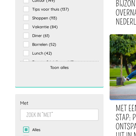
Cultuur
(149)
BIJZON
Tips voor thuis
(137)
OVERN
Shoppen
(113)
NEDER
Vakantie
(84)
Diner
(61)
Borrelen
(52)
Lunch
(42)
Beauty & Wellness
(43)
Toon alles
Overnachten
(39)
Creatief
(36)
Ontbijt
(7)
Indoor
(7)
Met
escape room
(5)
MET EE
Tips for at home
(1)
STAP: 
ONTSP
Alles
UIT IN