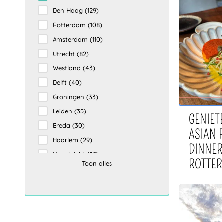
Den Haag
(129)
Rotterdam
(108)
Amsterdam
(110)
Utrecht
(82)
Westland
(43)
Delft
(40)
Groningen
(33)
Leiden
(35)
GENIET
Breda
(30)
ASIAN 
Haarlem
(29)
DINNER
Maastricht
(22)
ROTTE
Toon alles
Zoetermeer
(16)
Rijswijk
(16)
Den Bosch
(15)
Veluwe
(14)