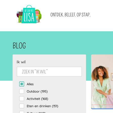
HOOFDNAVIGATIE
ONTDEK. BELEEF. OP STAP.
Blogs
Over ons
Acties
Adverteren
Steden
Neem contact op
Locaties
Nieuwsbrief
IK WIL
MET
BLOG
E-books en blogbundels
Word (gast)blogster
Ik wil
Alles
Outdoor
(195)
Activiteit
(168)
Eten en drinken
(151)