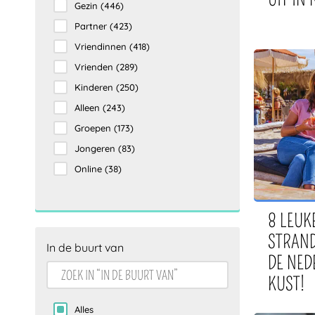
Gezin
(446)
Partner
(423)
Vriendinnen
(418)
Vrienden
(289)
Kinderen
(250)
Alleen
(243)
Groepen
(173)
Jongeren
(83)
Online
(38)
8 LEUK
STRAN
In de buurt van
DE NED
KUST!
Alles