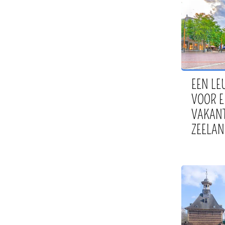
Valkenburg
(15)
Eindhoven
(12)
Drenthe
(14)
Noordwijk
(13)
Berkel en Rodenrijs
(12)
Dordrecht
(12)
EEN LE
Arnhem
(12)
VOOR E
Voorschoten
(12)
VAKANT
Alphen aan den Rijn
(10)
ZEELAN
Alkmaar
(9)
Amersfoort
(11)
Gouda
(10)
Deventer
(10)
Heemstede
(10)
Voorburg
(10)
Leeuwarden
(9)