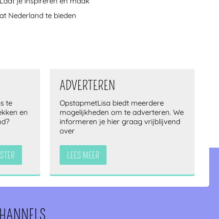
 Laat je inspireren en maak
dat Nederland te bieden
!
ADVERTEREN
s te
OpstapmetLisa biedt meerdere
lekken en
mogelijkheden om te adverteren. We
nd?
informeren je hier graag vrijblijvend
over
STER
LEES MEER
CHANNELS