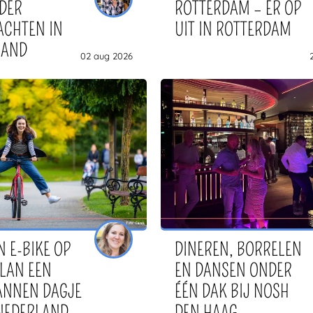
DER
ROTTERDAM – ER OP
ACHTEN IN
UIT IN ROTTERDAM
LAND
02 aug 2026
N E-BIKE OP
DINEREN, BORRELEN
PLAN EEN
EN DANSEN ONDER
ANNEN DAGJE
ÉÉN DAK BIJ NOSH
 NEDERLAND
DEN HAAG