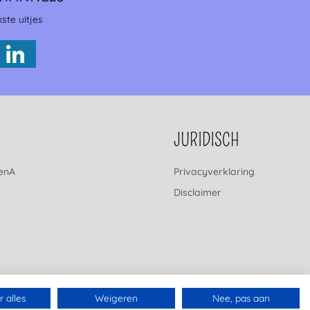
ste uitjes
JURIDISCH
renA
Privacyverklaring
Disclaimer
 alles
Weigeren
Nee, pas aan