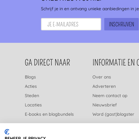
Zeist
(5)
Schrijf je in en ontvang unieke aanbiedingen in j
Zandvoort
(5)
Almere
(5)
Blaricum
(5)
Muiden
(5)
Amstelveen
(4)
FOOTERNAVIGATIE
GA DIRECT NAAR
INFORMATIE EN 
Almelo
(4)
Diemen
(4)
Blogs
Over ons
Twente
(4)
Acties
Adverteren
Emmen
(4)
Steden
Neem contact op
Herwijnen
(3)
Locaties
Nieuwsbrief
's-Gravenzande
(4)
E-books en blogbundels
Word (gast)blogster
Turkeye
(4)
Paasloo
(4)
Lisse
(3)
BEHEER JE PRIVACY