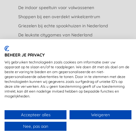
De indoor speeltuin voor volwassenen
Shoppen bij een overdekt winkelcentrum
Griezelen bij echte spookhuizen in Nederland
De leukste citygames van Nederland
De leukste tuincentra van Nederland
BEHEER JE PRIVACY
JURIDISCH
Wij gebruiken technologieën zoals cookies om informatie over uw
apparaat op te slaan en/of te raadplegen. We doen dit met als doel om de
beste ervaring te bieden en om gepersonaliseerde en niet-
Privacyverklaring
gepersonaliseerde advertenties te tonen. Door in te stemmen met deze
technologieën kunnen wij gegevens zoals surfgedrag of unieke ID's op
Disclaimer
deze site verwerken. Als u geen toestemming geeft of uw toestemming
intrekt, kan dit een nadelige invloed hebben op bepaalde functies en
mogelijkheden.
Accepteer alles
Weigeren
Copyright © 2020 - OpstapmetLisa (registered trademark)
Nee, pas aan
Gemaakt met 🤍 in Rijswijk