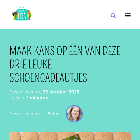
HOOFDNAVIGATIE
IK WIL
MAAK KANS OP ÉÉN VAN DEZE
DRIE LEUKE
MET
SCHOENCADEAUTJES
Geschreven op
25 oktober 2025
Leestijd
1 minuten
IN DE BUURT VAN
Geschreven door
Ester
OF