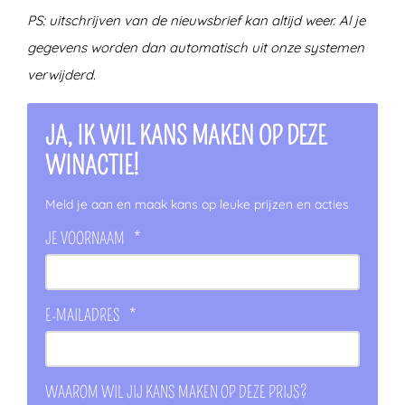
PS: uitschrijven van de nieuwsbrief kan altijd weer. Al je
gegevens worden dan automatisch uit onze systemen
verwijderd.
JA, IK WIL KANS MAKEN OP DEZE
WINACTIE!
Meld je aan en maak kans op leuke prijzen en acties
JE VOORNAAM
*
E-MAILADRES
*
WAAROM WIL JIJ KANS MAKEN OP DEZE PRIJS?