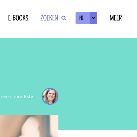
E-BOOKS
ZOEKEN
MEER
NL
ZOEKEN
OF
reven door
Ester