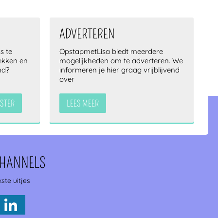
!
ADVERTEREN
s te
OpstapmetLisa biedt meerdere
lekken en
mogelijkheden om te adverteren. We
nd?
informeren je hier graag vrijblijvend
over
STER
LEES MEER
CHANNELS
ste uitjes