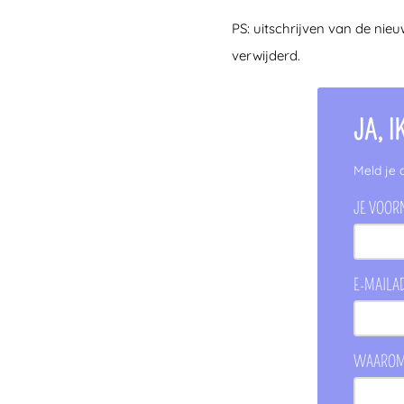
PS: uitschrijven van de nie
verwijderd.
JA, 
Meld je 
JE VOOR
E-MAILA
WAAROM 