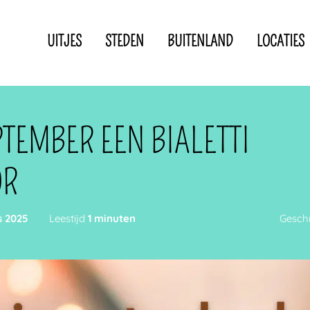
UITJES
STEDEN
BUITENLAND
LOCATIES
Privacyverklaring
Disclaimer
IN DE BUURT VAN
TEMBER EEN BIALETTI
OR
s 2025
Leestijd
1 minuten
Gesch