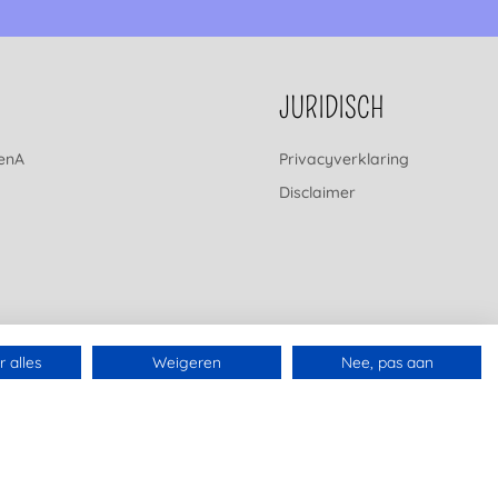
JURIDISCH
renA
Privacyverklaring
Disclaimer
 alles
Weigeren
Nee, pas aan
Gemaakt met 🤍 in Rijswijk