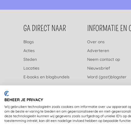
FOOTERNAVIGATIE
GA DIRECT NAAR
INFORMATIE EN 
Blogs
Over ons
Acties
Adverteren
Steden
Neem contact op
Locaties
Nieuwsbrief
E-books en blogbundels
Word (gast)blogster
BEHEER JE PRIVACY
Wij gebruiken technologieën zoals cookies om informatie over uw apparaat op
om de beste ervaring te bieden en om gepersonaliseerde en niet-gepersonali
deze technologieën kunnen wij gegevens zoals surfgedrag of unieke ID's op d
toestemming intrekt, kan dit een nadelige invloed hebben op bepaalde functie
Copyright © 2020 - OpstapmetLisa (registered trademark)