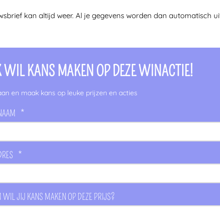
uwsbrief kan altijd weer. Al je gegevens worden dan automatisch 
IK WIL KANS MAKEN OP DEZE WINACTIE!
aan en maak kans op leuke prijzen en acties
NAAM
*
DRES
*
WIL JIJ KANS MAKEN OP DEZE PRIJS?