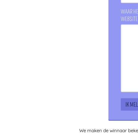
WAAR HE
WEBSITE
We maken de winnaar beken