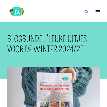
HOOFDNAVIGATIE
IK WIL
BLOGBUNDEL ‘LEUKE UITJES
VOOR DE WINTER 2024/25’
MET
IN DE BUURT VAN
OF