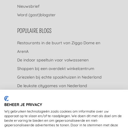
Nieuwsbrief
Word (gast)blogster
POPULAIRE BLOGS
Restaurants in de buurt van Ziggo Dome en
ArenA
De indoor speeltuin voor volwassenen
Shoppen bij een overdekt winkelcentrum
Griezelen bij echte spookhuizen in Nederland
De leukste citygames van Nederland
De leukste tuincentra van Nederland
BEHEER JE PRIVACY
JURIDISCH
Wij gebruiken technologieën zoals cookies om informatie over uw
apparaat op te slaan en/of te raadplegen. We doen dit met als doel om de
beste ervaring te bieden en om gepersonaliseerde en niet-
Privacyverklaring
gepersonaliseerde advertenties te tonen. Door in te stemmen met deze