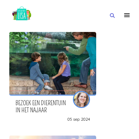
HOOFDNAVIGATIE
IK WIL
MET
IN DE BUURT VAN
BEZOEK EEN DIERENTUIN
IN HET NAJAAR
05 sep 2024
OF