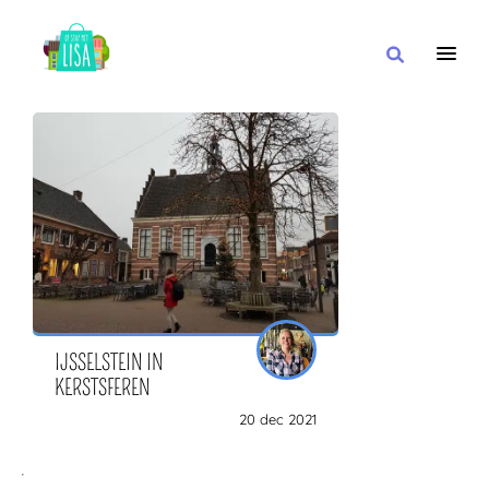
HOOFDNAVIGATIE
IK WIL
MET
IN DE BUURT VAN
IJSSELSTEIN IN
KERSTSFEREN
20 dec 2021
OF