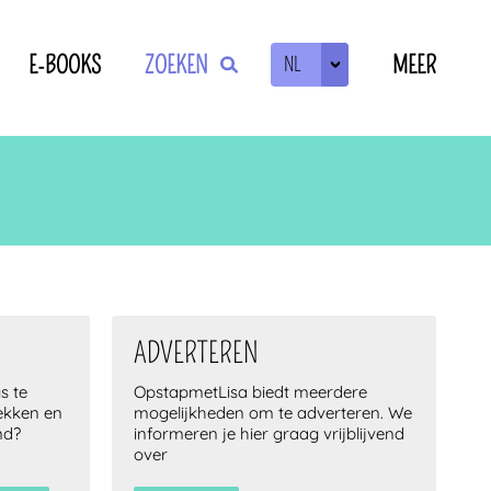
E-BOOKS
ZOEKEN
MEER
NL
ZOEKEN
OF
!
ADVERTEREN
s te
OpstapmetLisa biedt meerdere
lekken en
mogelijkheden om te adverteren. We
nd?
informeren je hier graag vrijblijvend
over