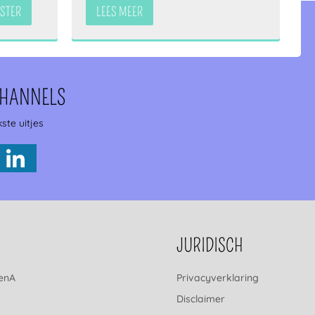
STER
LEES MEER
CHANNELS
ste uitjes
JURIDISCH
renA
Privacyverklaring
Disclaimer