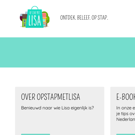
HOOFDNAVIGATIE
ONTDEK. BELEEF. OP STAP.
Blogs
Over ons
Acties
Adverteren
Steden
Neem contact op
Locaties
Nieuwsbrief
IK WIL
MET
E-books en blogbundels
Word (gast)blogster
OVER OPSTAPMETLISA
E-BOO
Benieuwd naar wie Lisa eigenlijk is?
In onze 
je tips o
Nederla