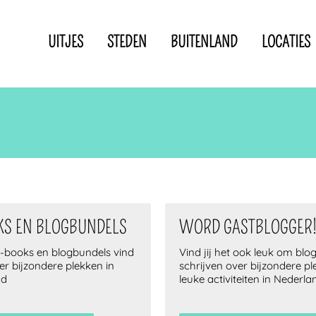
UITJES
STEDEN
BUITENLAND
LOCATIES
Privacyverklaring
Disclaimer
IN DE BUURT VAN
KS EN BLOGBUNDELS
WORD GASTBLOGGER
e-books en blogbundels vind
Vind jij het ook leuk om blog
ver bijzondere plekken in
schrijven over bijzondere p
nd
leuke activiteiten in Nederla