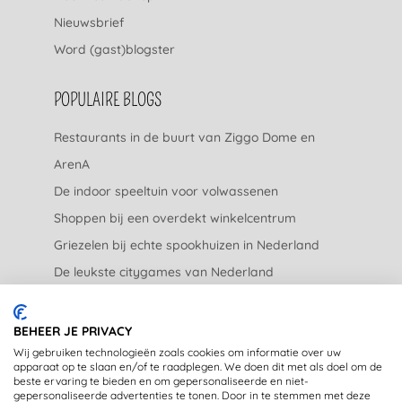
Nieuwsbrief
Word (gast)blogster
POPULAIRE BLOGS
Restaurants in de buurt van Ziggo Dome en
ArenA
De indoor speeltuin voor volwassenen
Shoppen bij een overdekt winkelcentrum
Griezelen bij echte spookhuizen in Nederland
De leukste citygames van Nederland
De leukste tuincentra van Nederland
BEHEER JE PRIVACY
JURIDISCH
Wij gebruiken technologieën zoals cookies om informatie over uw
apparaat op te slaan en/of te raadplegen. We doen dit met als doel om de
beste ervaring te bieden en om gepersonaliseerde en niet-
Privacyverklaring
gepersonaliseerde advertenties te tonen. Door in te stemmen met deze