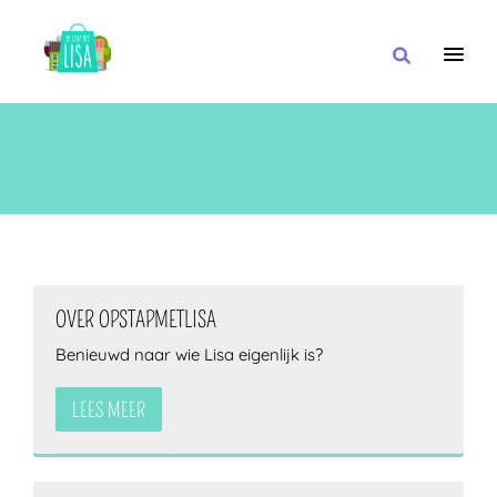
HOOFDNAVIGATIE
IK WIL
MET
OVER OPSTAPMETLISA
Benieuwd naar wie Lisa eigenlijk is?
IN DE BUURT VAN
LEES MEER
OF