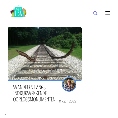
HOOFDNAVIGATIE
IK WIL
MET
IN DE BUURT VAN
WANDELEN LANGS
INDRUKWEKKENDE
OORLOGSMONUMENTEN
11 apr 2022
OF