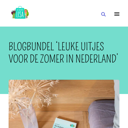
HOOFDNAVIGATIE
IK WIL
BLOGBUNDEL ‘LEUKE UITJES
VOOR DE ZOMER IN NEDERLAND’
MET
IN DE BUURT VAN
OF