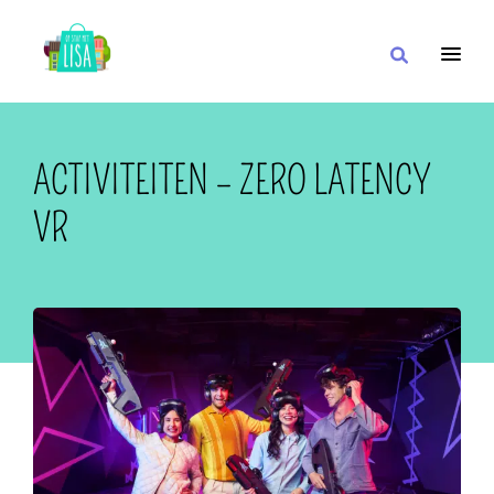
HOOFDNAVIGATIE
IK WIL
ACTIVITEITEN – ZERO LATENCY
VR
MET
IN DE BUURT VAN
OF