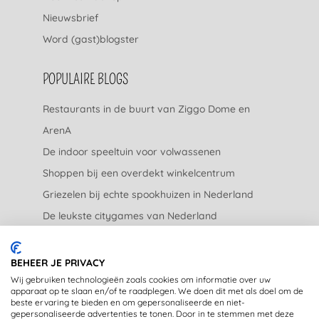
Nieuwsbrief
Word (gast)blogster
POPULAIRE BLOGS
Restaurants in de buurt van Ziggo Dome en
ArenA
De indoor speeltuin voor volwassenen
Shoppen bij een overdekt winkelcentrum
Griezelen bij echte spookhuizen in Nederland
De leukste citygames van Nederland
De leukste tuincentra van Nederland
BEHEER JE PRIVACY
JURIDISCH
Wij gebruiken technologieën zoals cookies om informatie over uw
apparaat op te slaan en/of te raadplegen. We doen dit met als doel om de
beste ervaring te bieden en om gepersonaliseerde en niet-
Privacyverklaring
gepersonaliseerde advertenties te tonen. Door in te stemmen met deze