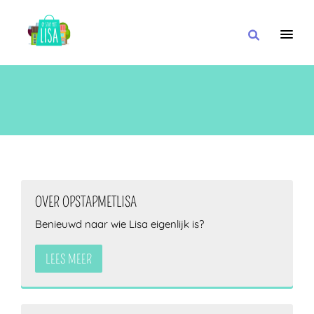
HOOFDNAVIGATIE
IK WIL
MET
OVER OPSTAPMETLISA
Benieuwd naar wie Lisa eigenlijk is?
IN DE BUURT VAN
LEES MEER
OF