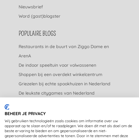
Nieuwsbrief
Word (gast)blogster
POPULAIRE BLOGS
Restaurants in de buurt van Ziggo Dome en
ArenA
De indoor speeltuin voor volwassenen
Shoppen bij een overdekt winkelcentrum
Griezelen bij echte spookhuizen in Nederland
De leukste citygames van Nederland
De leukste tuincentra van Nederland
BEHEER JE PRIVACY
JURIDISCH
Wij gebruiken technologieën zoals cookies om informatie over uw
apparaat op te slaan en/of te raadplegen. We doen dit met als doel om de
beste ervaring te bieden en om gepersonaliseerde en niet-
Privacyverklaring
gepersonaliseerde advertenties te tonen. Door in te stemmen met deze