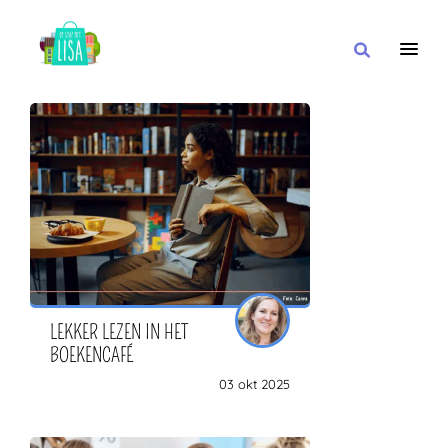
HOOFDNAVIGATIE
IK WIL
MET
IN DE BUURT VAN
LEKKER LEZEN IN HET
BOEKENCAFÉ
03 okt 2025
OF