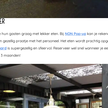
ER
e hun gasten graag met lekker eten. Bij
NON Pop-up
kan je reken
 gezellig praatje met het personeel. Het eten wordt prachtig opg
aard
is supergezellig en sfeervol. Reserveer wel snel wanneer je een
l 3 maanden!