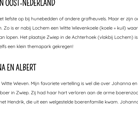
EN OOST-NEDERLAND
 liefste op bij hunebedden of andere grafheuvels. Maar er zijn ook
len. Zo is er nabij Lochem een Witte Wievenkoele (koele = kuil) wa
kan lopen. Het plaatsje Zwiep in de Achterhoek (vlakbij Lochem) is
lfs een klein themapark gekregen!
NA EN ALBERT
er Witte Wieven. Mijn favoriete vertelling is wel die over Johanna 
e boer in Zwiep. Zij had haar hart verloren aan de arme boerenzo
met Hendrik, die uit een welgestelde boerenfamilie kwam. Johann