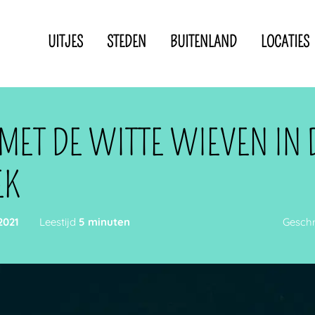
UITJES
STEDEN
BUITENLAND
LOCATIES
Privacyverklaring
Disclaimer
IN DE BUURT VAN
 MET DE WITTE WIEVEN IN 
EK
2021
Leestijd
5 minuten
Gesch