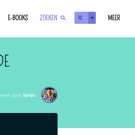
E-BOOKS
ZOEKEN
MEER
NL
ZOEKEN
OF
DE
reven door
Sonja