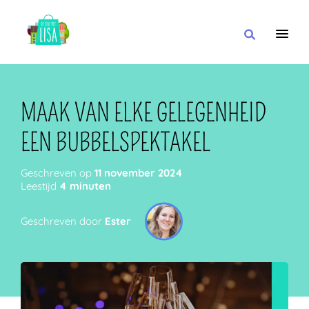
HOOFDNAVIGATIE
IK WIL
MAAK VAN ELKE GELEGENHEID
EEN BUBBELSPEKTAKEL
MET
Geschreven op
11 november 2024
Leestijd
4 minuten
Geschreven door
Ester
IN DE BUURT VAN
OF