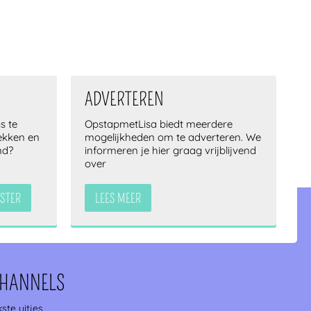
!
ADVERTEREN
s te
OpstapmetLisa biedt meerdere
lekken en
mogelijkheden om te adverteren. We
nd?
informeren je hier graag vrijblijvend
over
STER
LEES MEER
CHANNELS
ste uitjes