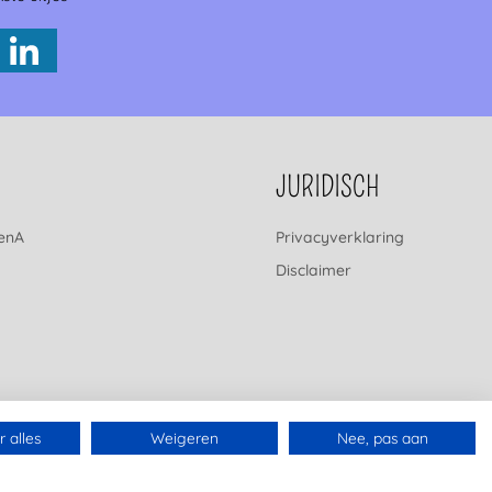
JURIDISCH
renA
Privacyverklaring
Disclaimer
 alles
Weigeren
Nee, pas aan