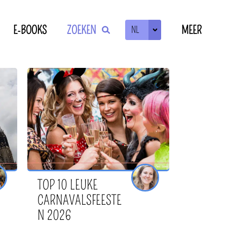
E-BOOKS
ZOEKEN
MEER
NL
ZOEKEN
OF
TOP 10 LEUKE
CARNAVALSFEESTE
N 2026