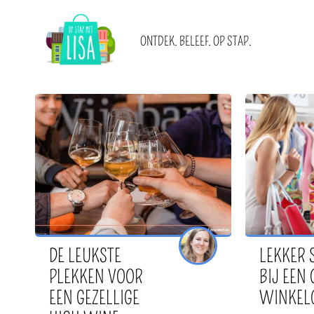
HOOFDNAVIGATIE
ONTDEK. BELEEF. OP STAP.
Blogs
Over ons
Acties
Adverteren
Steden
Neem contact op
Locaties
Nieuwsbrief
IK WIL
MET
E-books en blogbundels
Word (gast)blogster
DE LEUKSTE
LEKKER 
PLEKKEN VOOR
BIJ EEN
EEN GEZELLIGE
WINKEL