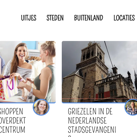
UITJES
STEDEN
BUITENLAND
LOCATIES
Privacyverklaring
Disclaimer
IN DE BUURT VAN
SHOPPEN
GRIEZELEN IN DE
 OVERDEKT
NEDERLANDSE
CENTRUM
STADSGEVANGENI