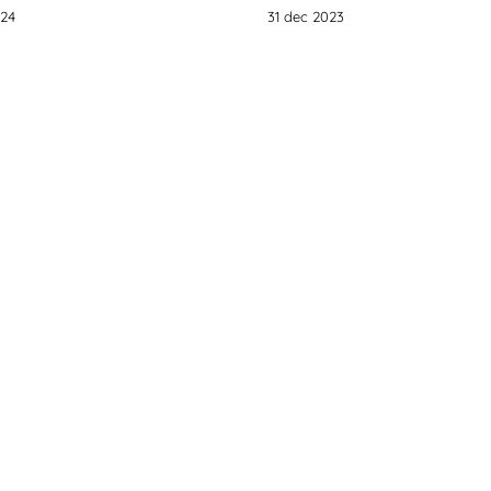
024
31 dec 2023