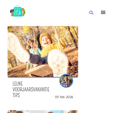
HOOFDNAVIGATIE
IK WIL
MET
IN DE BUURT VAN
LEUKE
VOORJAARSVAKANTIE
TIPS
05 feb 2026
OF