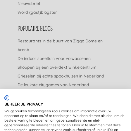
Nieuwsbrief
Word (gast)blogster
POPULAIRE BLOGS
Restaurants in de buurt van Ziggo Dome en
ArenA
De indoor speeltuin voor volwassenen
Shoppen bij een overdekt winkelcentrum
Griezelen bij echte spookhuizen in Nederland
De leukste citygames van Nederland
De leukste tuincentra van Nederland
BEHEER JE PRIVACY
JURIDISCH
Wij gebruiken technologieën zoals cookies om informatie over uw
apparaat op te slaan en/of te raadplegen. We doen dit met als doel om de
beste ervaring te bieden en om gepersonaliseerde en niet-
Privacyverklaring
gepersonaliseerde advertenties te tonen. Door in te stemmen met deze
technologieën kunnen wij gegevens zoals surfgedrag of unieke ID's op