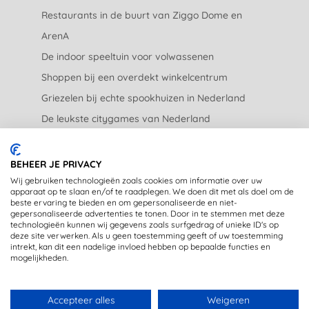
Restaurants in de buurt van Ziggo Dome en
ArenA
De indoor speeltuin voor volwassenen
Shoppen bij een overdekt winkelcentrum
Griezelen bij echte spookhuizen in Nederland
De leukste citygames van Nederland
De leukste tuincentra van Nederland
BEHEER JE PRIVACY
JURIDISCH
Wij gebruiken technologieën zoals cookies om informatie over uw
apparaat op te slaan en/of te raadplegen. We doen dit met als doel om de
beste ervaring te bieden en om gepersonaliseerde en niet-
Privacyverklaring
gepersonaliseerde advertenties te tonen. Door in te stemmen met deze
technologieën kunnen wij gegevens zoals surfgedrag of unieke ID's op
Disclaimer
deze site verwerken. Als u geen toestemming geeft of uw toestemming
intrekt, kan dit een nadelige invloed hebben op bepaalde functies en
mogelijkheden.
Accepteer alles
Weigeren
DE LEUKSTE UITJE DIRECT IN JE MAILBOX? MELD JE AAN