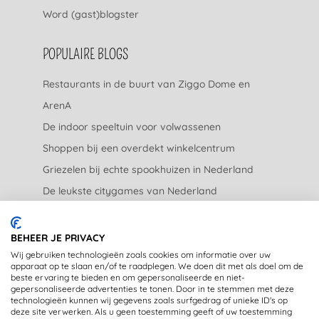
Word (gast)blogster
POPULAIRE BLOGS
Restaurants in de buurt van Ziggo Dome en
ArenA
De indoor speeltuin voor volwassenen
Shoppen bij een overdekt winkelcentrum
Griezelen bij echte spookhuizen in Nederland
De leukste citygames van Nederland
De leukste tuincentra van Nederland
BEHEER JE PRIVACY
JURIDISCH
Wij gebruiken technologieën zoals cookies om informatie over uw
apparaat op te slaan en/of te raadplegen. We doen dit met als doel om de
beste ervaring te bieden en om gepersonaliseerde en niet-
Privacyverklaring
gepersonaliseerde advertenties te tonen. Door in te stemmen met deze
technologieën kunnen wij gegevens zoals surfgedrag of unieke ID's op
Disclaimer
deze site verwerken. Als u geen toestemming geeft of uw toestemming