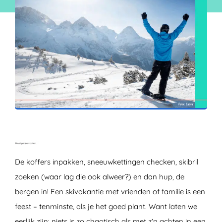
ZOEKEN
De koffers inpakken, sneeuwkettingen checken, skibril
zoeken (waar lag die ook alweer?) en dan hup, de
bergen in! Een skivakantie met vrienden of familie is een
feest – tenminste, als je het goed plant. Want laten we
eerlijk zijn: niets is zo chaotisch als met z’n achten in een