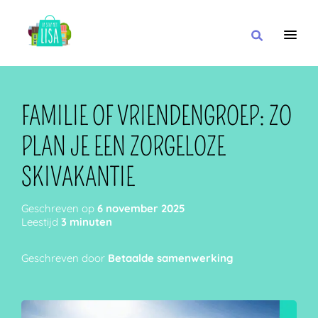
HOOFDNAVIGATIE
IK WIL
FAMILIE OF VRIENDENGROEP: ZO
PLAN JE EEN ZORGELOZE
MET
SKIVAKANTIE
Geschreven op
6 november 2025
Leestijd
3 minuten
IN DE BUURT VAN
Geschreven door
Betaalde samenwerking
OF