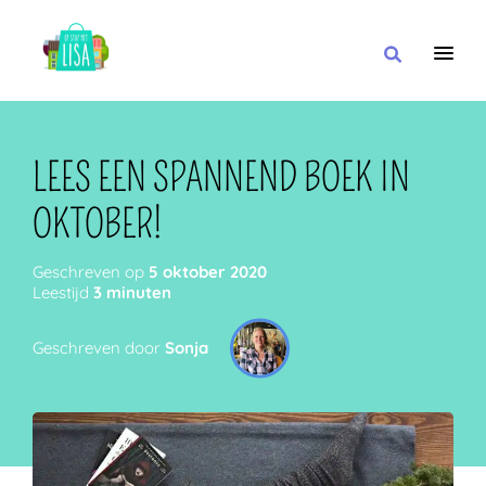
HOOFDNAVIGATIE
IK WIL
LEES EEN SPANNEND BOEK IN
OKTOBER!
MET
Geschreven op
5 oktober 2020
Leestijd
3 minuten
Geschreven door
Sonja
IN DE BUURT VAN
OF