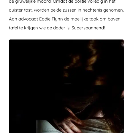
de gruwelijke moord! Omdat de politie volledig in het
duister tast, worden beide zussen in hechtenis genomen.
Aan advocaat Eddie Flynn de moeilijke taak om boven
tafel te krijgen wie de dader is. Superspannend!