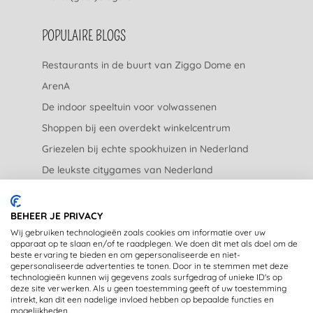
POPULAIRE BLOGS
Restaurants in de buurt van Ziggo Dome en
ArenA
De indoor speeltuin voor volwassenen
Shoppen bij een overdekt winkelcentrum
Griezelen bij echte spookhuizen in Nederland
De leukste citygames van Nederland
De leukste tuincentra van Nederland
BEHEER JE PRIVACY
JURIDISCH
Wij gebruiken technologieën zoals cookies om informatie over uw
apparaat op te slaan en/of te raadplegen. We doen dit met als doel om de
beste ervaring te bieden en om gepersonaliseerde en niet-
Privacyverklaring
gepersonaliseerde advertenties te tonen. Door in te stemmen met deze
technologieën kunnen wij gegevens zoals surfgedrag of unieke ID's op
Disclaimer
deze site verwerken. Als u geen toestemming geeft of uw toestemming
intrekt, kan dit een nadelige invloed hebben op bepaalde functies en
mogelijkheden.