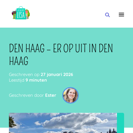
HOOFDNAVIGATIE
IK WIL
DEN HAAG – ER OP UIT IN DEN
HAAG
MET
Geschreven op
27 januari 2026
Leestijd
9 minuten
Geschreven door
Ester
IN DE BUURT VAN
OF