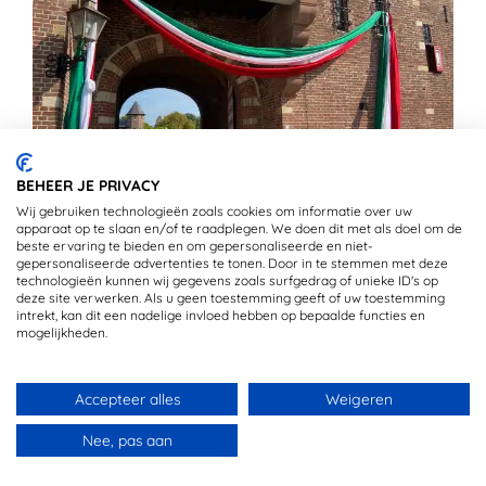
BEHEER JE PRIVACY
Wij gebruiken technologieën zoals cookies om informatie over uw
apparaat op te slaan en/of te raadplegen. We doen dit met als doel om de
beste ervaring te bieden en om gepersonaliseerde en niet-
gepersonaliseerde advertenties te tonen. Door in te stemmen met deze
ITALIË EVENT 2020 IN KASTEEL DE HAAR
technologieën kunnen wij gegevens zoals surfgedrag of unieke ID's op
deze site verwerken. Als u geen toestemming geeft of uw toestemming
intrekt, kan dit een nadelige invloed hebben op bepaalde functies en
30 sep 2020
mogelijkheden.
Accepteer alles
Weigeren
OVER OPSTAPMETLISA
Nee, pas aan
Benieuwd naar wie Lisa eigenlijk is?