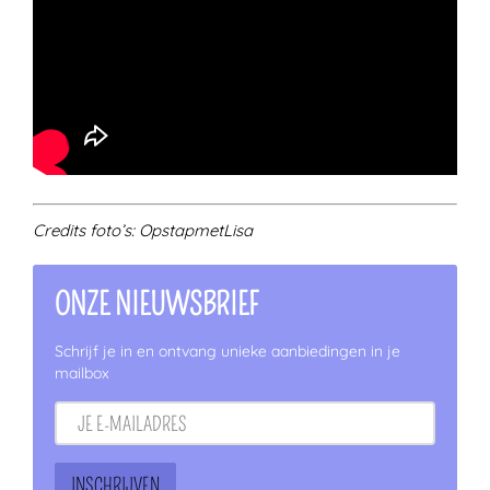
Credits foto’s: OpstapmetLisa
ONZE NIEUWSBRIEF
Schrijf je in en ontvang unieke aanbiedingen in je
mailbox