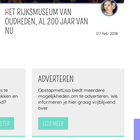
HET RIJKSMUSEUM VAN
OUDHEDEN, AL 200 JAAR VAN
NU
07 feb 2018
!
ADVERTEREN
s te
OpstapmetLisa biedt meerdere
lekken en
mogelijkheden om te adverteren. We
nd?
informeren je hier graag vrijblijvend
over
STER
LEES MEER