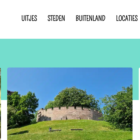
UITJES
STEDEN
BUITENLAND
LOCATIES
Privacyverklaring
Disclaimer
IN DE BUURT VAN