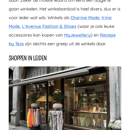
daar! Zeker de moeite waard om eens een dagje te
gaan winkelen. Het winkelaanbod is heel divers, dus er is
voor ieder wat wils. Winkels als
Charme Mode
,
Irma
Mode
,
L’Avenue Fashion & Shoes
(waar je ook leuke
accessoires kan kopen van
MyJewellery
) en
Ravage
by Tess
zijn slechts een greep uit de winkels daar.
SHOPPEN IN LEIDEN