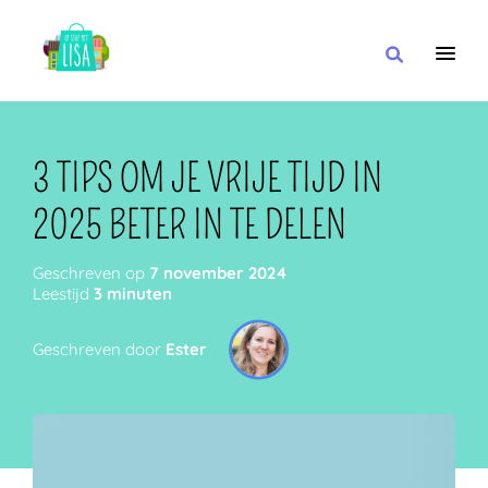
HOOFDNAVIGATIE
IK WIL
3 TIPS OM JE VRIJE TIJD IN
2025 BETER IN TE DELEN
MET
Geschreven op
7 november 2024
Leestijd
3 minuten
Geschreven door
Ester
IN DE BUURT VAN
OF