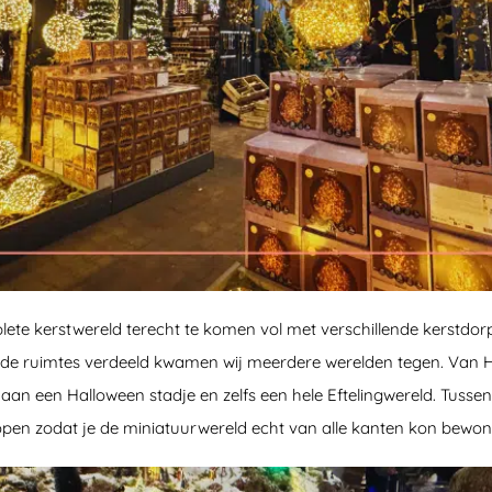
ete kerstwereld terecht te komen vol met verschillende kerstdorp
ende ruimtes verdeeld kwamen wij meerdere werelden tegen. Van 
t aan een Halloween stadje en zelfs een hele Eftelingwereld. Tusse
open zodat je de miniatuurwereld echt van alle kanten kon bewon