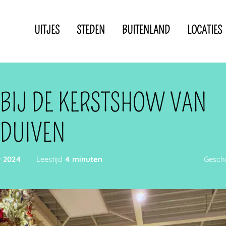
UITJES
STEDEN
BUITENLAND
LOCATIES
Privacyverklaring
Disclaimer
IN DE BUURT VAN
 BIJ DE KERSTSHOW VAN
 DUIVEN
 2024
Leestijd
4 minuten
Gesch