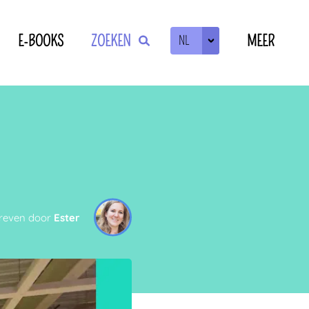
E-BOOKS
ZOEKEN
MEER
NL
ZOEKEN
OF
reven door
Ester