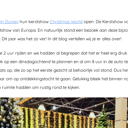
uin Duiven
hun kerstshow
Christmas World
open. De Kerstshow van
stshow van Europa. En natuurlijk stond een bezoek aan deze bijz
. Dit jaar was het zo ver! In dit blog vertellen wij je er alles over!
e 2 uur rijden en we hadden al begrepen dat het er heel erg druk 
op een dinsdagochtend te plannen en al om 8 uur in de auto te 
ts op, die zo op het eerste gezicht al behoorlijk vol stond. Dus he
 Klaar om op ontdekkingstocht te gaan. Gelukkig bleek het binnen n
en ruimte hadden om rustig rond te kijken.