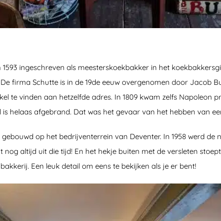
 1593 ingeschreven als meesterskoekbakker in het koekbakkersgi
e firma Schutte is in de 19de eeuw overgenomen door Jacob Bus
kel te vinden aan hetzelfde adres. In 1809 kwam zelfs Napoleon 
l is helaas afgebrand. Dat was het gevaar van het hebben van een b
k gebouwd op het bedrijventerrein van Deventer. In 1958 werd de
nog altijd uit die tijd! En het hekje buiten met de versleten stoept
akkerij. Een leuk detail om eens te bekijken als je er bent!