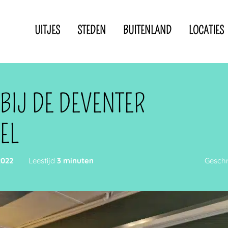
UITJES
STEDEN
BUITENLAND
LOCATIES
Privacyverklaring
Disclaimer
IN DE BUURT VAN
BIJ DE DEVENTER
EL
2022
Leestijd
3 minuten
Gesch