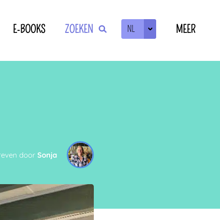
E-BOOKS
ZOEKEN
MEER
NL
ZOEKEN
OF
reven door
Sonja