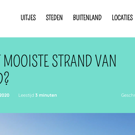
UITJES
STEDEN
BUITENLAND
LOCATIES
Privacyverklaring
Disclaimer
IN DE BUURT VAN
T MOOISTE STRAND VAN
D?
 2020
Leestijd
3 minuten
Gesch