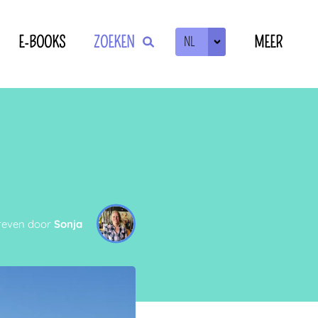
E-BOOKS
ZOEKEN
MEER
NL
ZOEKEN
OF
reven door
Sonja