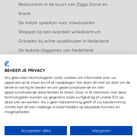
Restaurants in de buurt van Ziggo Dome en
ArenA
De indoor speeltuin voor volwassenen
Shoppen bij een overdekt winkelcentrum
Griezelen bij echte spookhuizen in Nederland
De leukste citygames van Nederland
De leukste tuincentra van Nederland
BEHEER JE PRIVACY
JURIDISCH
Wij gebruiken technologieën zoals cookies om informatie over uw
apparaat op te slaan en/of te raadplegen. We doen dit met als doel om de
beste ervaring te bieden en om gepersonaliseerde en niet-
Privacyverklaring
gepersonaliseerde advertenties te tonen. Door in te stemmen met deze
technologieën kunnen wij gegevens zoals surfgedrag of unieke ID's op
Disclaimer
deze site verwerken. Als u geen toestemming geeft of uw toestemming
intrekt, kan dit een nadelige invloed hebben op bepaalde functies en
mogelijkheden.
Accepteer alles
Weigeren
Copyright © 2020 - OpstapmetLisa (registered trademark)