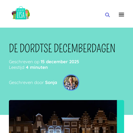
HOOFDNAVIGATIE
IK WIL
DE DORDTSE DECEMBERDAGEN
Geschreven op
15 december 2025
Leestijd
4 minuten
MET
Geschreven door
Sonja
IN DE BUURT VAN
OF