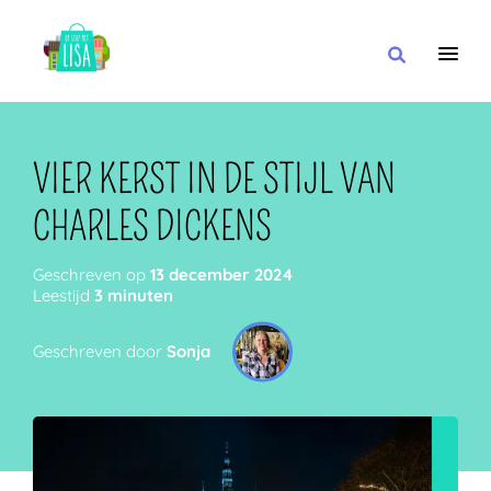
HOOFDNAVIGATIE
IK WIL
VIER KERST IN DE STIJL VAN
CHARLES DICKENS
MET
Geschreven op
13 december 2024
Leestijd
3 minuten
Geschreven door
Sonja
IN DE BUURT VAN
OF