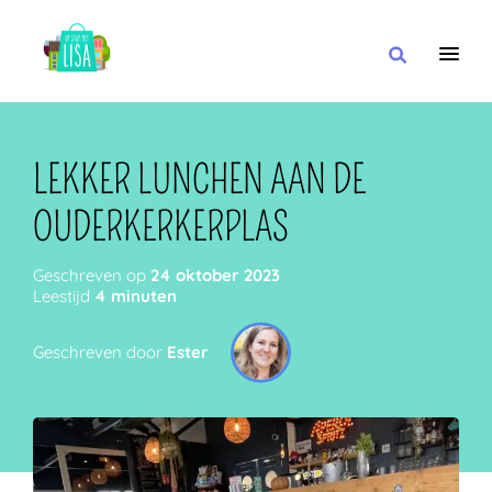
HOOFDNAVIGATIE
IK WIL
LEKKER LUNCHEN AAN DE
OUDERKERKERPLAS
MET
Geschreven op
24 oktober 2023
Leestijd
4 minuten
Geschreven door
Ester
IN DE BUURT VAN
OF