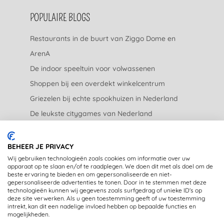
POPULAIRE BLOGS
Restaurants in de buurt van Ziggo Dome en
ArenA
De indoor speeltuin voor volwassenen
Shoppen bij een overdekt winkelcentrum
Griezelen bij echte spookhuizen in Nederland
De leukste citygames van Nederland
De leukste tuincentra van Nederland
BEHEER JE PRIVACY
JURIDISCH
Wij gebruiken technologieën zoals cookies om informatie over uw
apparaat op te slaan en/of te raadplegen. We doen dit met als doel om de
beste ervaring te bieden en om gepersonaliseerde en niet-
Privacyverklaring
gepersonaliseerde advertenties te tonen. Door in te stemmen met deze
technologieën kunnen wij gegevens zoals surfgedrag of unieke ID's op
Disclaimer
deze site verwerken. Als u geen toestemming geeft of uw toestemming
intrekt, kan dit een nadelige invloed hebben op bepaalde functies en
mogelijkheden.