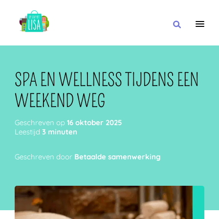
HOOFDNAVIGATIE
IK WIL
SPA EN WELLNESS TIJDENS EEN
WEEKEND WEG
MET
Geschreven op
16 oktober 2025
Leestijd
3 minuten
Geschreven door
Betaalde samenwerking
IN DE BUURT VAN
OF