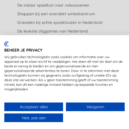
De indoor speeltuin voor volwassenen
Shoppen bij een overdekt winkelcentrum
Griezelen bij echte spookhuizen in Nederland
De leukste citygames van Nederland
De leukste tuincentra van Nederland
BEHEER JE PRIVACY
JURIDISCH
Wij gebruiken technologieën zoals cookies om informatie over uw
apparaat op te slaan en/of te raadplegen. We doen dit met als doel om de
beste ervaring te bieden en om gepersonaliseerde en niet-
Privacyverklaring
gepersonaliseerde advertenties te tonen. Door in te stemmen met deze
technologieën kunnen wij gegevens zoals surfgedrag of unieke ID's op
Disclaimer
deze site verwerken. Als u geen toestemming geeft of uw toestemming
intrekt, kan dit een nadelige invloed hebben op bepaalde functies en
mogelijkheden.
Accepteer alles
Weigeren
DE LEUKSTE UITJES IN JE MAILBOX? MELD JE AAN VOOR
Copyright © 2020 - OpstapmetLisa (registered trademark)
Nee, pas aan
DE NIEUWSBRIEF
Gemaakt met 🤍 in Rijswijk