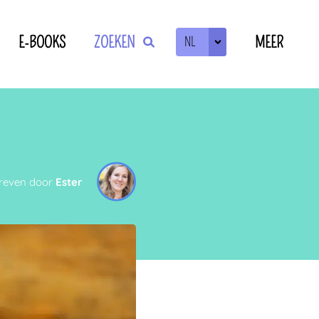
E-BOOKS
ZOEKEN
MEER
NL
ZOEKEN
OF
reven door
Ester