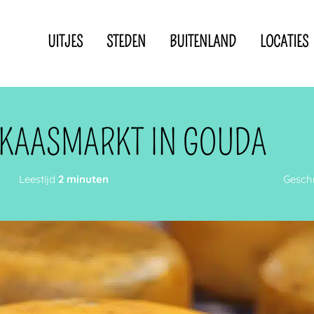
UITJES
STEDEN
BUITENLAND
LOCATIES
Privacyverklaring
Disclaimer
IN DE BUURT VAN
 KAASMARKT IN GOUDA
Leestijd
2 minuten
Gesch