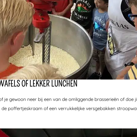
WAFELS OF LEKKER LUNCHEN
plof je gewoon neer bij een van de omliggende brasserieën of doe j
 bij de poffertjeskraam of een verrukkelijke versgebakken stroopwa