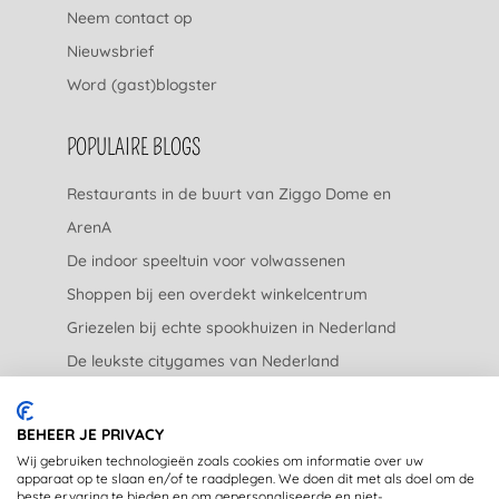
Neem contact op
Nieuwsbrief
Word (gast)blogster
POPULAIRE BLOGS
Restaurants in de buurt van Ziggo Dome en
ArenA
De indoor speeltuin voor volwassenen
Shoppen bij een overdekt winkelcentrum
Griezelen bij echte spookhuizen in Nederland
De leukste citygames van Nederland
De leukste tuincentra van Nederland
BEHEER JE PRIVACY
JURIDISCH
Wij gebruiken technologieën zoals cookies om informatie over uw
apparaat op te slaan en/of te raadplegen. We doen dit met als doel om de
beste ervaring te bieden en om gepersonaliseerde en niet-