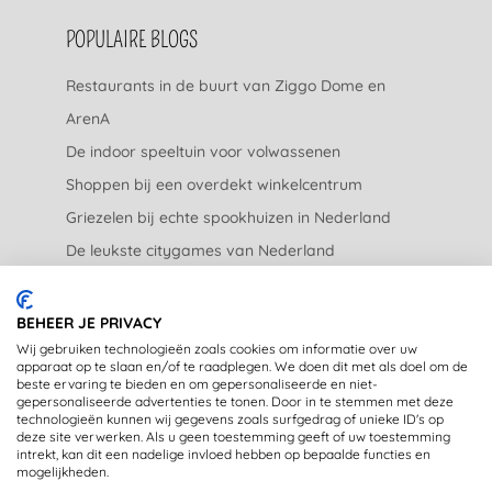
POPULAIRE BLOGS
Restaurants in de buurt van Ziggo Dome en
ArenA
De indoor speeltuin voor volwassenen
Shoppen bij een overdekt winkelcentrum
Griezelen bij echte spookhuizen in Nederland
De leukste citygames van Nederland
De leukste tuincentra van Nederland
BEHEER JE PRIVACY
JURIDISCH
Wij gebruiken technologieën zoals cookies om informatie over uw
apparaat op te slaan en/of te raadplegen. We doen dit met als doel om de
beste ervaring te bieden en om gepersonaliseerde en niet-
Privacyverklaring
gepersonaliseerde advertenties te tonen. Door in te stemmen met deze
technologieën kunnen wij gegevens zoals surfgedrag of unieke ID's op
Disclaimer
deze site verwerken. Als u geen toestemming geeft of uw toestemming
intrekt, kan dit een nadelige invloed hebben op bepaalde functies en
mogelijkheden.