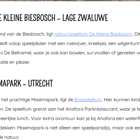
E KLEINE BIESBOSCH – LAGE ZWALUWE
nd van de Biesbosch, ligt
natuurspeeltuin De Kleine Biesbosch
. D
edt volop speelplezier met een roeivijver, kreekjes, een wilgentun
s De Belhamel, waar je ook kan bowlen, survivallen of genieten v
tie en plezier.
MAPARK – UTRECHT
 het prachtige Maximapark, ligt de
Bosspeeltuin
. Hier kunnen kin
en. De speeltuin grenst aan het Anafora Parkrestaurant, waar je 
heerlijke lunch. Voor extra avontuur kan je bij Anafora een waterf
dekken. Maximapark is niet alleen een speelparadijs, maar ook ee
e natuur.