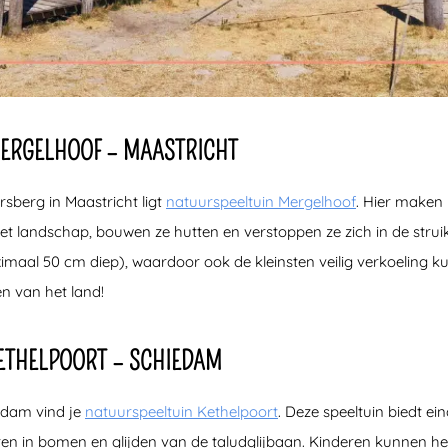
ERGELHOOF – MAASTRICHT
rsberg in Maastricht ligt
natuurspeeltuin Mergelhoof
. Hier maken
 het landschap, bouwen ze hutten en verstoppen ze zich in de str
aal 50 cm diep), waardoor ook de kleinsten veilig verkoeling k
en van het land!
ETHELPOORT – SCHIEDAM
iedam vind je
natuurspeeltuin Kethelpoort
. Deze speeltuin biedt ei
n in bomen en glijden van de taludglijbaan. Kinderen kunnen he