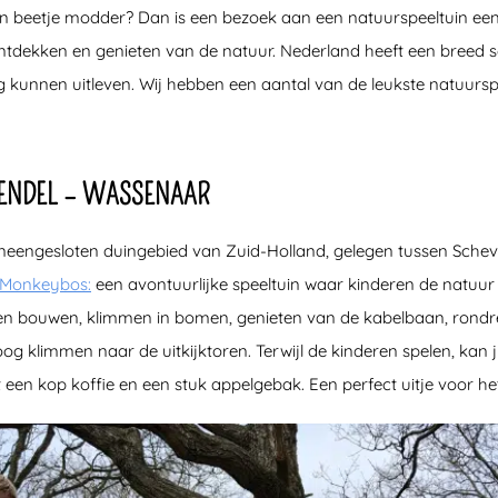
een beetje modder? Dan is een bezoek aan een natuurspeeltuin een 
ontdekken en genieten van de natuur. Nederland heeft een breed 
 kunnen uitleven. Wij hebben een aantal van de leukste natuurspe
ENDEL – WASSENAAR
aaneengesloten duingebied van Zuid-Holland, gelegen tussen Sch
Monkeybos:
een avontuurlijke speeltuin waar kinderen de natuur
en bouwen, klimmen in bomen, genieten van de kabelbaan, rond
g klimmen naar de uitkijktoren. Terwijl de kinderen spelen, kan j
 een kop koffie en een stuk appelgebak. Een perfect uitje voor het