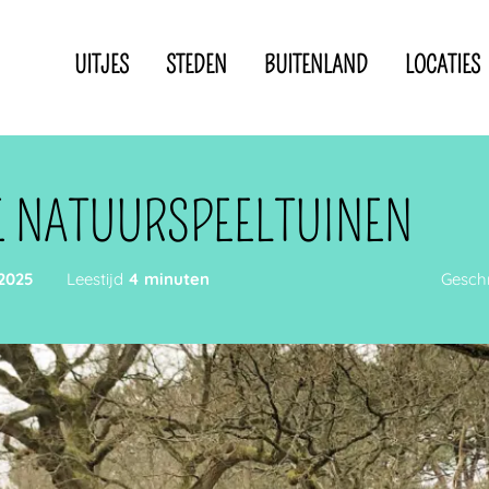
UITJES
STEDEN
BUITENLAND
LOCATIES
Privacyverklaring
Disclaimer
IN DE BUURT VAN
E NATUURSPEELTUINEN
 2025
Leestijd
4 minuten
Gesch