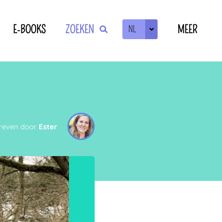
E-BOOKS
ZOEKEN
MEER
NL
ZOEKEN
OF
reven door
Ester