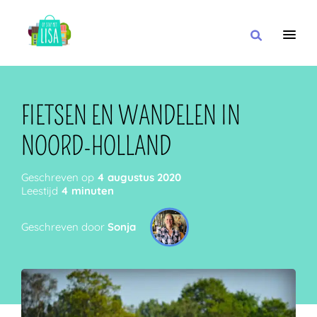
HOOFDNAVIGATIE
IK WIL
FIETSEN EN WANDELEN IN
NOORD-HOLLAND
MET
Geschreven op
4 augustus 2020
Leestijd
4 minuten
Geschreven door
Sonja
IN DE BUURT VAN
OF