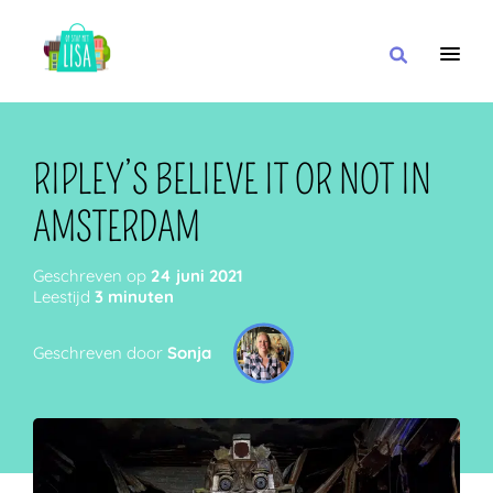
HOOFDNAVIGATIE
IK WIL
RIPLEY’S BELIEVE IT OR NOT IN
AMSTERDAM
MET
Geschreven op
24 juni 2021
Leestijd
3 minuten
Geschreven door
Sonja
IN DE BUURT VAN
OF