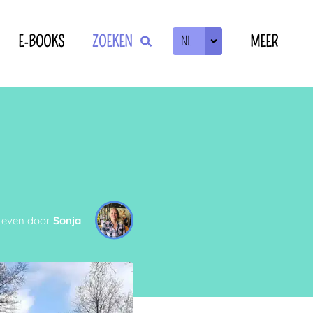
E-BOOKS
ZOEKEN
MEER
NL
ZOEKEN
OF
reven door
Sonja