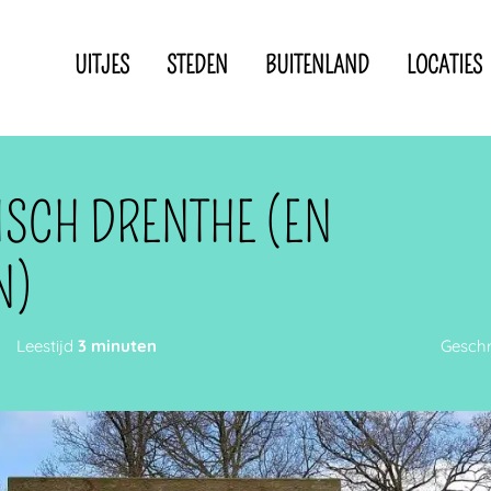
UITJES
STEDEN
BUITENLAND
LOCATIES
Privacyverklaring
Disclaimer
IN DE BUURT VAN
ISCH DRENTHE (EN
N)
Leestijd
3 minuten
Gesch