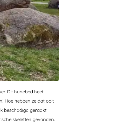
ver. Dit hunebed heet
n! Hoe hebben ze dat ooit
ijk beschadigd geraakt
rische skeletten gevonden.