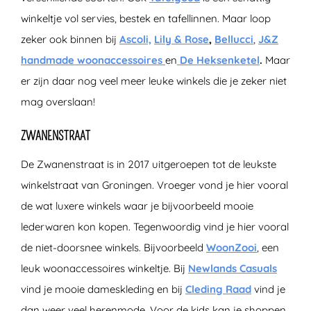
winkeltje vol servies, bestek en tafellinnen. Maar loop
zeker ook binnen bij
Ascoli,
Lily & Rose
,
Bellucci
,
J&Z
handmade woonaccessoires
en
De Heksenketel
.
Maar
er zijn daar nog veel meer leuke winkels die je zeker niet
mag overslaan!
ZWANENSTRAAT
De Zwanenstraat is in 2017 uitgeroepen tot de leukste
winkelstraat van Groningen. Vroeger vond je hier vooral
de wat luxere winkels waar je bijvoorbeeld mooie
lederwaren kon kopen. Tegenwoordig vind je hier vooral
de niet-doorsnee winkels. Bijvoorbeeld
WoonZooi
, een
leuk woonaccessoires winkeltje. Bij
Newlands Casuals
vind je mooie dameskleding en bij
Cleding Raad
vind je
dan weer veel herenmode. Voor de kids kan je shoppen